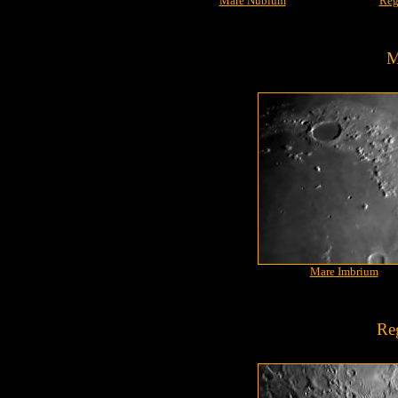
Mare Nubium
Reg
M
Mare Imbrium
Re