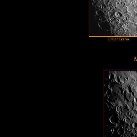
Cráter Tycho
M