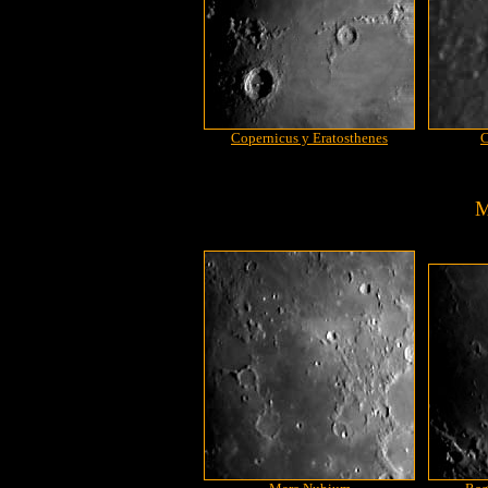
Copernicus y Eratosthenes
C
M