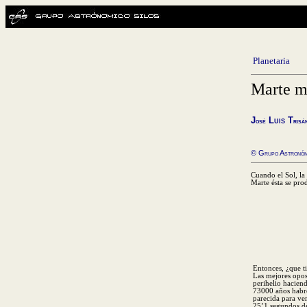
Planetaria
Marte m
J
L
uis T
osé
risá
© Grupo Astronóm
Cuando el Sol, la
Marte ésta se pro
Entonces, ¿que t
Las mejores opos
perihelio hacien
73000 años habre
parecida para ve
25’1 segundos de 