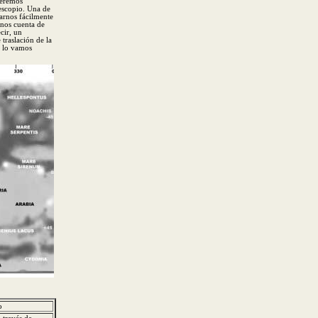
beremos
lescopio. Una de
arnos fácilmente
rnos cuenta de
cir, un
traslación de la
, lo vamos
o