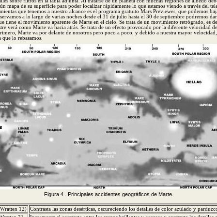
les sobre filtros en la tabla adjunta. Al tratarse de un planeta con muchas regiones de albedo de
ún mapa de su superficie para poder localizar rápidamente lo que estamos viendo a través del te
amientas que tenemos a nuestro alcance es el programa gratuito Mars Previewer, que podemos baj
bservamos a lo largo de varias noches desde el 31 de julio hasta el 30 de septiembre podremos da
ue tiene el movimiento aparente de Marte en el cielo. Se trata de un movimiento retrógrado, es de
tre verá como Marte va hacia atrás. Se trata de un efecto provocado por la diferente velocidad de 
Primero, Marte va por delante de nosotros pero poco a poco, y debido a nuestra mayor velocidad
a que lo rebasamos.
Figura 4 . Principales accidentes geográficos de Marte.
 (Wratten 12)
Contrasta las zonas desérticas, oscureciendo los detalles de color azulado y parduzc