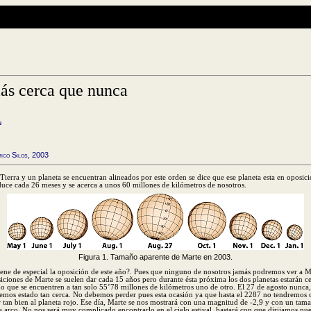
ás cerca que nunca
n
ico Silos, 2003
 Tierra y un planeta se encuentran alineados por este orden se dice que ese planeta esta en oposici
duce cada 26 meses y se acerca a unos 60 millones de kilómetros de nosotros.
Figura 1. Tamaño aparente de Marte en 2003.
iene de especial la oposición de este año?. Pues que ninguno de nosotros jamás podremos ver a Ma
iciones de Marte se suelen dar cada 15 años pero durante ésta próxima los dos planetas estarán c
do que se encuentren a tan solo 55’78 millones de kilómetros uno de otro. El 27 de agosto nunca,
mos estado tan cerca. No debemos perder pues esta ocasión ya que hasta el 2287 no tendremos 
r tan bien al planeta rojo. Ese día, Marte se nos mostrará con una magnitud de -2,9 y con un tam
arco. No nos será muy complicado encontrarlo en el cielo estival, bastará con que dirijamos nues