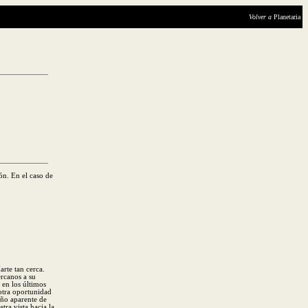
Volver a
Planetaria
ón. En el caso de
rte tan cerca.
ercanos a su
 en los últimos
otra oportunidad
año aparente de
tra vista hacia la