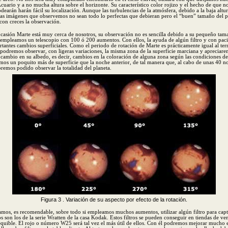
cuario y a no mucha altura sobre el horizonte. Su característico color rojizo y el hecho de que no
rodearán harán fácil su localización. Aunque las turbulencias de la atmósfera, debido a la baja altur
as imágenes que observemos no sean todo lo perfectas que debieran pero el “buen” tamaño del p
on creces la observación.
casión Marte está muy cerca de nosotros, su observación no es sencilla debido a su pequeño tama
empleamos un telescopio con 100 ó 200 aumentos. Con ellos, la ayuda de algún filtro y con pa
rtantes cambios superficiales. Como el periodo de rotación de Marte es prácticamente igual al terre
 podremos observar, con ligeras variaciones, la misma zona de la superficie marciana y apreciarem
cambio en su albedo, es decir, cambios en la coloración de alguna zona según las condiciones d
os un poquito más de superficie que la noche anterior, de tal manera que, al cabo de unas 40 n
bremos podido observar la totalidad del planeta.
Figura 3 . Variación de su aspecto por efecto de la rotación.
s, es recomendable, sobre todo si empleamos muchos aumentos, utilizar algún filtro para capta
s son los de la serie Wratten de la casa Kodak. Estos filtros se pueden conseguir en tiendas de ven
equible. El rojo o número W25 será tal vez el más útil de ellos. Con él podremos mejorar mucho e