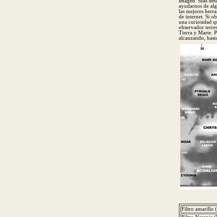
imagen. Más detal
ayudarnos de alg
las mejores herr
de internet. Si o
una curiosidad q
observador terres
Tierra y Marte. 
alcanzando, hast
Filtro amarillo