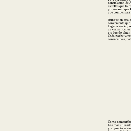
constelación de A
estrellas que lo 
provocarán que l
que compensará c
Aunque en esta o
conveniente que 
llegar a ver impo
de varias noches
producido algún 
Cada noche verem
consecutivas, ha
Como comentábamo
Los más utilizado
y su precio es as