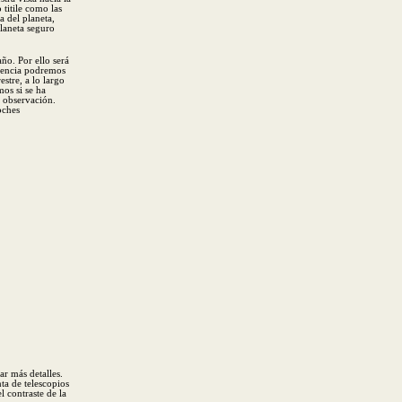
 titile como las
a del planeta,
laneta seguro
ño. Por ello será
ciencia podremos
stre, a lo largo
os si se ha
e observación.
oches
r más detalles.
ta de telescopios
l contraste de la